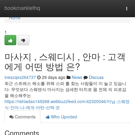
Home
bookmarklethq
Togg
navi
Home
1
마사지 , 스웨디시 , 안마 : 고객
에게 어떤 방법 은?
ineszqex264737
29 days ago
News
Discuss
최근 스트레스 해소를 위해 스파 를 찾는 사람들이 이 늘고 있습니
다. 무엇보다 스웨덴식 마사지는 섬세한 터치로 몸 전체 의 피로감
을 해소해주는
https://rishiadao149268.webbuzzfeed.com/42320046/마님-스웨덴
식-안마-나-에게-어떤-선택-은
Comments
Who Upvoted
Comments