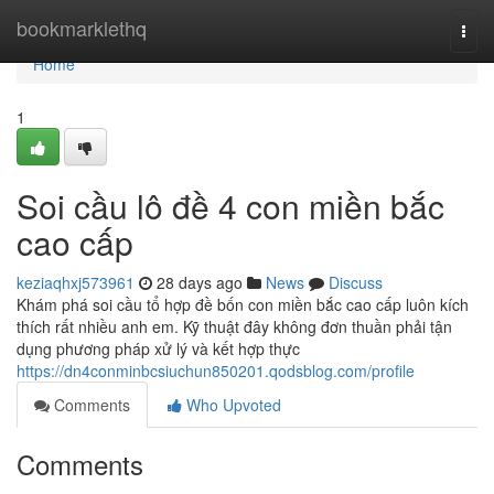
Home
bookmarklethq
Togg
navi
Home
1
Soi cầu lô đề 4 con miền bắc
cao cấp
keziaqhxj573961
28 days ago
News
Discuss
Khám phá soi cầu tổ hợp đề bốn con miền bắc cao cấp luôn kích
thích rất nhiều anh em. Kỹ thuật đây không đơn thuần phải tận
dụng phương pháp xử lý và kết hợp thực
https://dn4conminbcsiuchun850201.qodsblog.com/profile
Comments
Who Upvoted
Comments