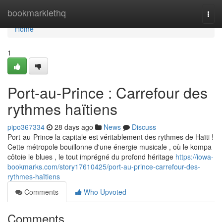
Home
bookmarklethq
Togg
navi
Home
1
Port-au-Prince : Carrefour des
rythmes haïtiens
pipo367334
28 days ago
News
Discuss
Port-au-Prince la capitale est véritablement des rythmes de Haïti !
Cette métropole bouillonne d'une énergie musicale , où le kompa
côtoie le blues , le tout imprégné du profond héritage
https://iowa-
bookmarks.com/story17610425/port-au-prince-carrefour-des-
rythmes-haïtiens
Comments
Who Upvoted
Comments