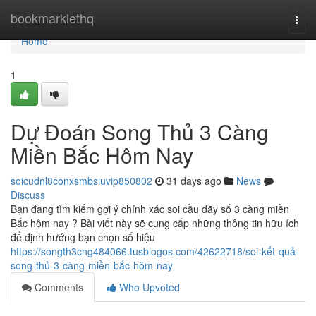
Home
bookmarklethq
Togg
navi
Home
1
Dự Đoán Song Thủ 3 Càng
Miền Bắc Hôm Nay
soicudnl8conxsmbsiuvip850802
31 days ago
News
Discuss
Bạn đang tìm kiếm gợi ý chính xác soi cầu dãy số 3 càng miền
Bắc hôm nay ? Bài viết này sẽ cung cấp những thông tin hữu ích
để định hướng bạn chọn số hiệu
https://songth3cng484066.tusblogos.com/42622718/soi-kết-quả-
song-thủ-3-càng-miền-bắc-hôm-nay
Comments
Who Upvoted