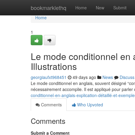
Home
bookmarklethq
Home
New
Submit
Home
1
Le mode conditionnel en 
Illustrations
georgiaufxt968451
49 days ago
News
Discuss
Le mode conditionnel en anglais, souvent désigné “co
nécessairement accomplie. Il est appliqué pour parler 
conditionnel-en-anglais-explication-détaillé-et-exemple
Comments
Who Upvoted
Comments
Submit a Comment