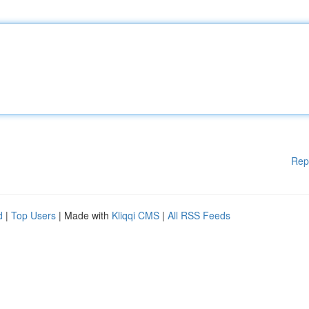
Rep
d
|
Top Users
| Made with
Kliqqi CMS
|
All RSS Feeds