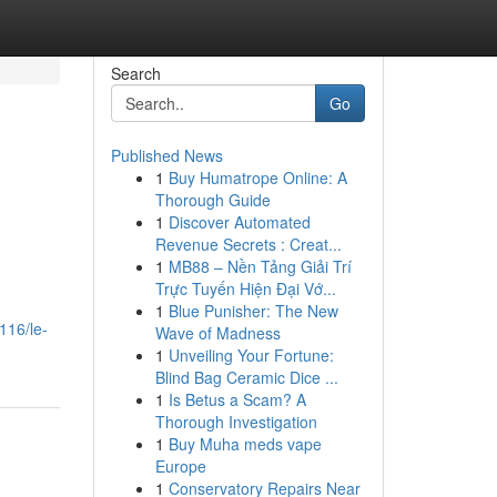
Search
Go
Published News
1
Buy Humatrope Online: A
Thorough Guide
1
Discover Automated
Revenue Secrets : Creat...
1
MB88 – Nền Tảng Giải Trí
Trực Tuyến Hiện Đại Vớ...
1
Blue Punisher: The New
116/le-
Wave of Madness
1
Unveiling Your Fortune:
Blind Bag Ceramic Dice ...
1
Is Betus a Scam? A
Thorough Investigation
1
Buy Muha meds vape
Europe
1
Conservatory Repairs Near