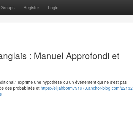
Groups
Register
Login
anglais : Manuel Approfondi et
nditional,” exprime une hypothèse ou un événement qui ne s'est pas
de des probabilités et
https://elijahbotm791973.anchor-blog.com/22132
s