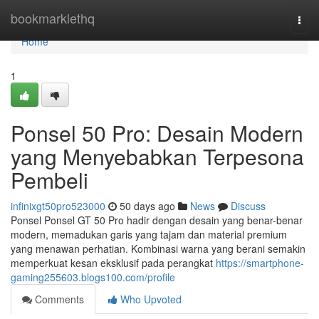
Home
bookmarklethq
Togg
navi
Home
1
Ponsel 50 Pro: Desain Modern
yang Menyebabkan Terpesona
Pembeli
infinixgt50pro523000
50 days ago
News
Discuss
Ponsel Ponsel GT 50 Pro hadir dengan desain yang benar-benar
modern, memadukan garis yang tajam dan material premium
yang menawan perhatian. Kombinasi warna yang berani semakin
memperkuat kesan eksklusif pada perangkat
https://smartphone-
gaming255603.blogs100.com/profile
Comments
Who Upvoted