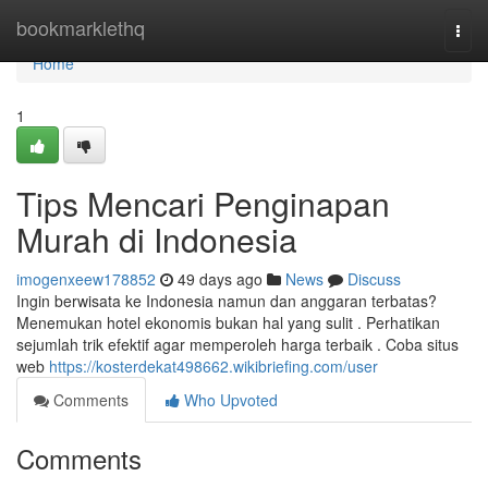
Home
bookmarklethq
Togg
navi
Home
1
Tips Mencari Penginapan
Murah di Indonesia
imogenxeew178852
49 days ago
News
Discuss
Ingin berwisata ke Indonesia namun dan anggaran terbatas?
Menemukan hotel ekonomis bukan hal yang sulit . Perhatikan
sejumlah trik efektif agar memperoleh harga terbaik . Coba situs
web
https://kosterdekat498662.wikibriefing.com/user
Comments
Who Upvoted
Comments