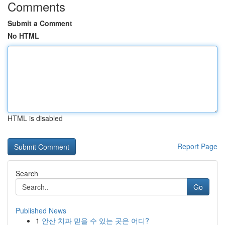
Comments
Submit a Comment
No HTML
HTML is disabled
Report Page
Search
Go
Published News
1
안산 치과 믿을 수 있는 곳은 어디?