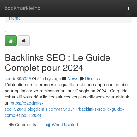
Home
bookmarklethq
Togg
navi
Home
1
Backlinks SEO : Le Guide
Complet pour 2024
seo-ia605055
51 days ago
News
Discuss
L'obtention de références de qualité reste une approche cruciale
pour optimiser votre classement sur Google en 2024 . Ce guide
exhaustif vous détaille les astuces les plus efficaces pour obtenir
un
https://backlinks-
seo452840.blogdemls.com/41548517/backlinks-seo-le-guide-
complet-pour-2024
Comments
Who Upvoted