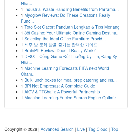
Nha...
1
Industrial Waste Handling Benefits from Parrama...
1
Myoglow Reviews: Do These Creations Really
Func...
1
Toto Slot Gacor: Panduan Lengkap & Tips Menang
1
88i Casino: Your Ultimate Online Gaming Destina...
1
Selecting the Ideal Office Furniture Provid...
1
제주 밤 문화 밤을 즐기는 완벽한 가이드
1
BrainPill Review: Does It Really Work?
1
DE88 – Cổng Game Đổi Thưởng Uy Tín, Đăng Ký
Nha...
1
Machine Learning Forecasts FIFA next World
Cham...
1
Bulk lunch boxes for meal prep catering and ins...
1
BPI Net Empresas: A Complete Guide
1
AIGV & TTChain: A Powerful Partnership
1
Machine Learning-Fueled Search Engine Optimiz...
Copyright © 2026 |
Advanced Search
|
Live
|
Tag Cloud
|
Top