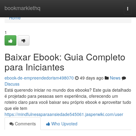
Home
bookmarklethq
Togg
navi
Home
1
Baixar Ebook: Guia Completo
para Iniciantes
ebook-de-empreendedorism498070
49 days ago
News
Discuss
Está querendo iniciar no mundo dos ebooks? Este guia detalhado
é projetado para pessoas sem experiência, oferecendo um
roteiro claro para você baixar seu próprio ebook e aproveitar tudo
que ele tem
https://mindfulnessparaansiedade545061.jasperwiki.com/user
Comments
Who Upvoted