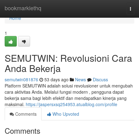
Home
bookmarklethq
Togg
navi
Home
1
SEMUTWIN: Revolusioni Cara
Anda Bekerja
semutwin081876
53 days ago
News
Discuss
Platform SEMUTWIN adalah solusi revolusioner untuk mengubah
cara aktivitas Anda. Melalui fungsi modern , pengguna dapat
bekerja sama bagi lebih efektif dan mendapatkan kinerja yang
maksimal.
https://jaspersxsq254953.atualblog.com/profile
Comments
Who Upvoted
Comments