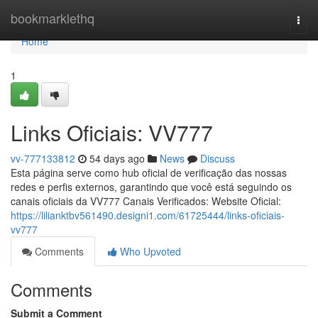
Home
bookmarklethq
Togg
navi
Home
1
Links Oficiais: VV777
vv-777133812
54 days ago
News
Discuss
Esta página serve como hub oficial de verificação das nossas
redes e perfis externos, garantindo que você está seguindo os
canais oficiais da VV777 Canais Verificados: Website Oficial:
https://lilianktbv561490.designi1.com/61725444/links-oficiais-
vv777
Comments
Who Upvoted
Comments
Submit a Comment