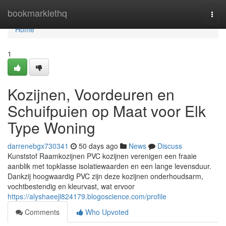
Home
bookmarklethq
Togg
navi
Home
1
Kozijnen, Voordeuren en
Schuifpuien op Maat voor Elk
Type Woning
darrenebgx730341
50 days ago
News
Discuss
Kunststof Raamkozijnen PVC kozijnen verenigen een fraaie
aanblik met topklasse isolatiewaarden en een lange levensduur.
Dankzij hoogwaardig PVC zijn deze kozijnen onderhoudsarm,
vochtbestendig en kleurvast, wat ervoor
https://alyshaeejl824179.blogoscience.com/profile
Comments
Who Upvoted