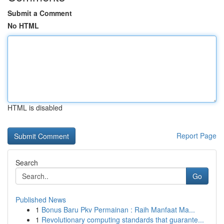
Submit a Comment
No HTML
HTML is disabled
Report Page
Search
Go
Published News
1
Bonus Baru Pkv Permainan : Raih Manfaat Ma...
1
Revolutionary computing standards that guarante...