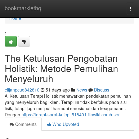
Home
bookmarklethq
Togg
navi
Home
1
The Ketulusan Pengobatan
Holistik: Metode Pemulihan
Menyeluruh
elijahpcud842816
51 days ago
News
Discuss
Al Ketulusan Terapi Holistik menawarkan pendekatan pemulihan
yang menyeluruh bagi klien. Terapi ini tidak berfokus pada sisi
fisik, tetapi juga meliputi harmoni emosional dan keagamaan .
Dengan
https://terapi-saraf-kejepit518401.illawiki.com/user
Comments
Who Upvoted