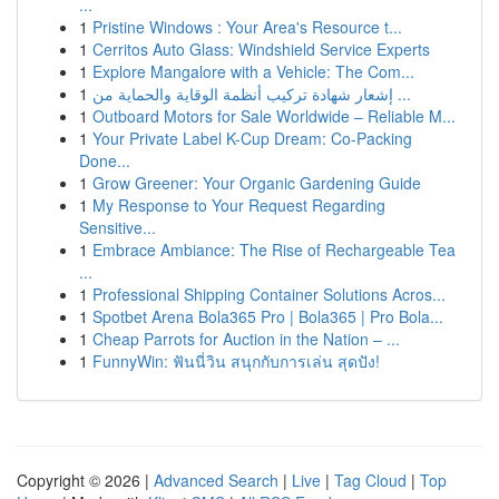
...
1
Pristine Windows : Your Area's Resource t...
1
Cerritos Auto Glass: Windshield Service Experts
1
Explore Mangalore with a Vehicle: The Com...
1
إشعار شهادة تركيب أنظمة الوقاية والحماية من ...
1
Outboard Motors for Sale Worldwide – Reliable M...
1
Your Private Label K-Cup Dream: Co-Packing
Done...
1
Grow Greener: Your Organic Gardening Guide
1
My Response to Your Request Regarding
Sensitive...
1
Embrace Ambiance: The Rise of Rechargeable Tea
...
1
Professional Shipping Container Solutions Acros...
1
Spotbet Arena Bola365 Pro | Bola365 | Pro Bola...
1
Cheap Parrots for Auction in the Nation – ...
1
FunnyWin: ฟันนี่วิน สนุกกับการเล่น สุดปัง!
Copyright © 2026 |
Advanced Search
|
Live
|
Tag Cloud
|
Top