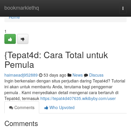
Home
bookmarklethq
Togg
navi
Home
1
{Tepat4d: Cara Total untuk
Pemula
haimaeadj952889
53 days ago
News
Discuss
Ingin berkenalan dengan situs perjudian daring Tepat4d? Tutorial
ini akan untuk membantu Anda, terutama bagi penggemar
pemula . Kami menyediakan detail mengenai cara bertaruh di
Tepat4d, termasuk
https://tepat4d407635.wikibyby.com/user
Comments
Who Upvoted
Comments