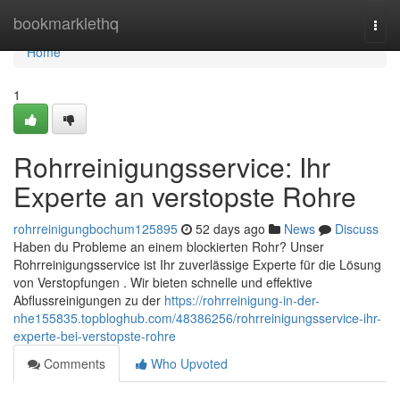
Home
bookmarklethq
Togg
navi
Home
1
Rohrreinigungsservice: Ihr
Experte an verstopste Rohre
rohrreinigungbochum125895
52 days ago
News
Discuss
Haben du Probleme an einem blockierten Rohr? Unser
Rohrreinigungsservice ist Ihr zuverlässige Experte für die Lösung
von Verstopfungen . Wir bieten schnelle und effektive
Abflussreinigungen zu der
https://rohrreinigung-in-der-
nhe155835.topbloghub.com/48386256/rohrreinigungsservice-ihr-
experte-bei-verstopste-rohre
Comments
Who Upvoted