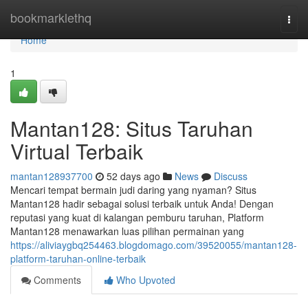
Home
bookmarklethq
Togg
navi
Home
1
Mantan128: Situs Taruhan
Virtual Terbaik
mantan128937700
52 days ago
News
Discuss
Mencari tempat bermain judi daring yang nyaman? Situs
Mantan128 hadir sebagai solusi terbaik untuk Anda! Dengan
reputasi yang kuat di kalangan pemburu taruhan, Platform
Mantan128 menawarkan luas pilihan permainan yang
https://aliviaygbq254463.blogdomago.com/39520055/mantan128-
platform-taruhan-online-terbaik
Comments
Who Upvoted