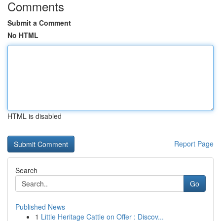
Comments
Submit a Comment
No HTML
HTML is disabled
Report Page
Search
Go
Published News
1
Little Heritage Cattle on Offer : Discov...