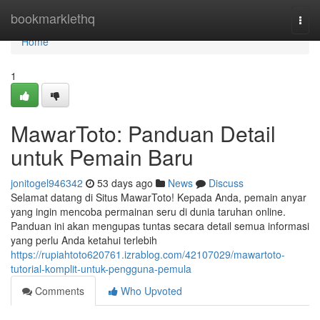
Home
bookmarklethq
Togg
navi
Home
1
MawarToto: Panduan Detail
untuk Pemain Baru
jonitogel946342
53 days ago
News
Discuss
Selamat datang di Situs MawarToto! Kepada Anda, pemain anyar
yang ingin mencoba permainan seru di dunia taruhan online.
Panduan ini akan mengupas tuntas secara detail semua informasi
yang perlu Anda ketahui terlebih
https://rupiahtoto620761.izrablog.com/42107029/mawartoto-
tutorial-komplit-untuk-pengguna-pemula
Comments
Who Upvoted