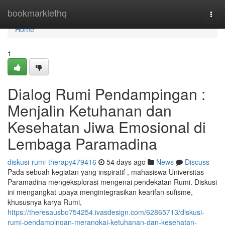
Home
bookmarklethq
Togg
navi
Home
1
Dialog Rumi Pendampingan :
Menjalin Ketuhanan dan
Kesehatan Jiwa Emosional di
Lembaga Paramadina
diskusi-rumi-therapy479416
54 days ago
News
Discuss
Pada sebuah kegiatan yang inspiratif , mahasiswa Universitas
Paramadina mengeksplorasi mengenai pendekatan Rumi. Diskusi
ini mengangkat upaya mengintegrasikan kearifan sufisme,
khususnya karya Rumi,
https://theresausbo754254.ivasdesign.com/62865713/diskusi-
rumi-pendampingan-merangkai-ketuhanan-dan-kesehatan-