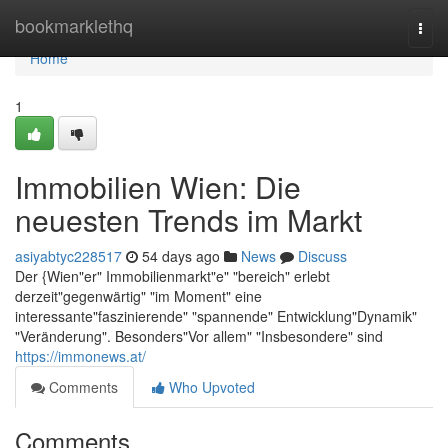
Home
bookmarklethq
Togg
navi
Home
1
Immobilien Wien: Die
neuesten Trends im Markt
asiyabtyc228517
54 days ago
News
Discuss
Der {Wien"er" Immobilienmarkt"e" "bereich" erlebt
derzeit"gegenwärtig" "im Moment" eine
interessante"faszinierende" "spannende" Entwicklung"Dynamik"
"Veränderung". Besonders"Vor allem" "Insbesondere" sind
https://immonews.at/
Comments
Who Upvoted
Comments