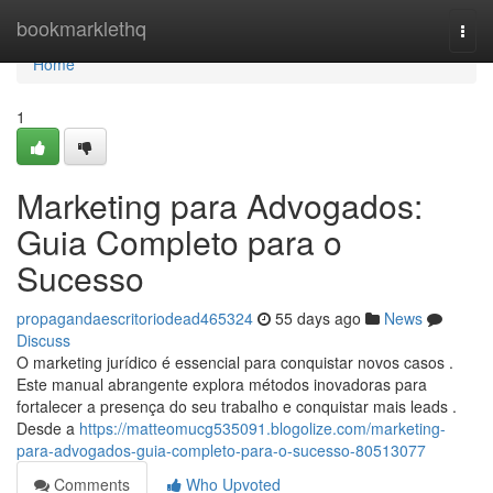
Home
bookmarklethq
Togg
navi
Home
1
Marketing para Advogados:
Guia Completo para o
Sucesso
propagandaescritoriodead465324
55 days ago
News
Discuss
O marketing jurídico é essencial para conquistar novos casos .
Este manual abrangente explora métodos inovadoras para
fortalecer a presença do seu trabalho e conquistar mais leads .
Desde a
https://matteomucg535091.blogolize.com/marketing-
para-advogados-guia-completo-para-o-sucesso-80513077
Comments
Who Upvoted