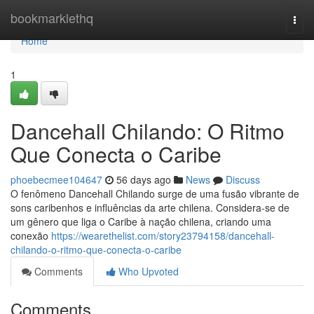
Home
bookmarklethq
Togg
navi
Home
1
Dancehall Chilando: O Ritmo
Que Conecta o Caribe
phoebecmee104647
56 days ago
News
Discuss
O fenômeno Dancehall Chilando surge de uma fusão vibrante de
sons caribenhos e influências da arte chilena. Considera-se de
um gênero que liga o Caribe à nação chilena, criando uma
conexão
https://wearethelist.com/story23794158/dancehall-
chilando-o-ritmo-que-conecta-o-caribe
Comments
Who Upvoted
Comments