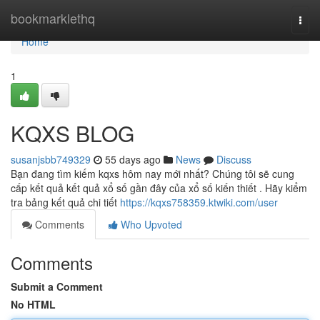
Home
bookmarklethq
Togg
navi
Home
1
KQXS BLOG
susanjsbb749329
55 days ago
News
Discuss
Bạn đang tìm kiếm kqxs hôm nay mới nhất? Chúng tôi sẽ cung
cấp kết quả kết quả xổ số gần đây của xổ số kiến thiết . Hãy kiểm
tra bảng kết quả chi tiết
https://kqxs758359.ktwiki.com/user
Comments
Who Upvoted
Comments
Submit a Comment
No HTML