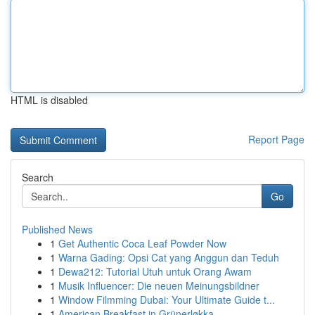
HTML is disabled
Report Page
Search
Go
Published News
1
Get Authentic Coca Leaf Powder Now
1
Warna Gading: Opsi Cat yang Anggun dan Teduh
1
Dewa212: Tutorial Utuh untuk Orang Awam
1
Musik Influencer: Die neuen Meinungsbildner
1
Window Filmming Dubai: Your Ultimate Guide t...
1
American Breakfast in Grünerløkka