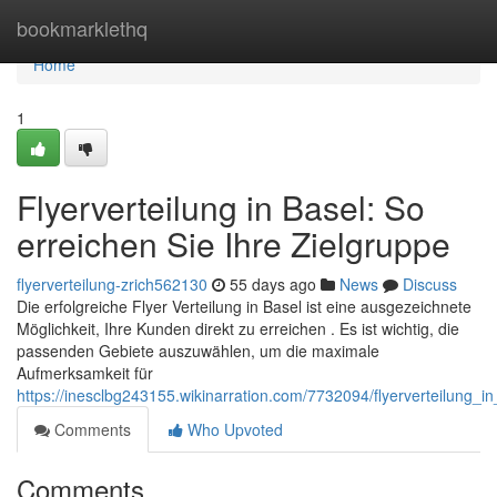
Home
bookmarklethq
Home
1
Flyerverteilung in Basel: So
erreichen Sie Ihre Zielgruppe
flyerverteilung-zrich562130
55 days ago
News
Discuss
Die erfolgreiche Flyer Verteilung in Basel ist eine ausgezeichnete
Möglichkeit, Ihre Kunden direkt zu erreichen . Es ist wichtig, die
passenden Gebiete auszuwählen, um die maximale
Aufmerksamkeit für
https://inesclbg243155.wikinarration.com/7732094/flyerverteilung_i
Comments
Who Upvoted
Comments