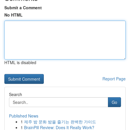
Submit a Comment
No HTML
HTML is disabled
Report Page
Search
Go
Published News
1
제주 밤 문화 밤을 즐기는 완벽한 가이드
1
BrainPill Review: Does It Really Work?