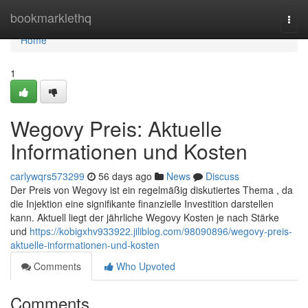
Home
bookmarklethq
Togg
navi
Home
1
Wegovy Preis: Aktuelle
Informationen und Kosten
carlywqrs573299
56 days ago
News
Discuss
Der Preis von Wegovy ist ein regelmäßig diskutiertes Thema , da
die Injektion eine signifikante finanzielle Investition darstellen
kann. Aktuell liegt der jährliche Wegovy Kosten je nach Stärke
und
https://kobigxhv933922.jiliblog.com/98090896/wegovy-preis-
aktuelle-informationen-und-kosten
Comments
Who Upvoted
Comments