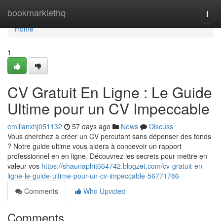
Home
bookmarklethq
Togg
navi
Home
1
CV Gratuit En Ligne : Le Guide
Ultime pour un CV Impeccable
emilianxhj051132
57 days ago
News
Discuss
Vous cherchez à créer un CV percutant sans dépenser des fonds
? Notre guide ultime vous aidera à concevoir un rapport
professionnel en en ligne. Découvrez les secrets pour mettre en
valeur vos
https://shaunaphit664742.blogzet.com/cv-gratuit-en-
ligne-le-guide-ultime-pour-un-cv-impeccable-56771786
Comments
Who Upvoted
Comments