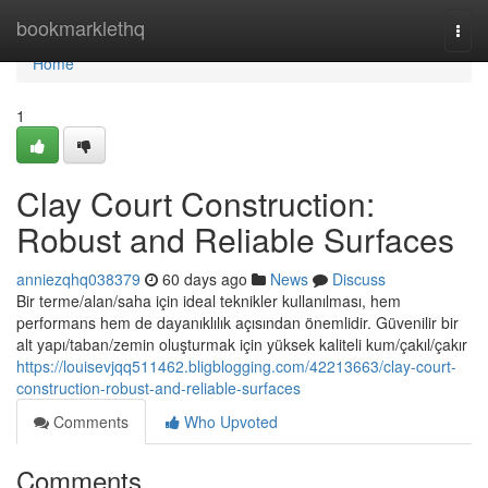
Home
bookmarklethq
Togg
navi
Home
1
Clay Court Construction:
Robust and Reliable Surfaces
anniezqhq038379
60 days ago
News
Discuss
Bir terme/alan/saha için ideal teknikler kullanılması, hem
performans hem de dayanıklılık açısından önemlidir. Güvenilir bir
alt yapı/taban/zemin oluşturmak için yüksek kaliteli kum/çakıl/çakır
https://louisevjqq511462.bligblogging.com/42213663/clay-court-
construction-robust-and-reliable-surfaces
Comments
Who Upvoted
Comments