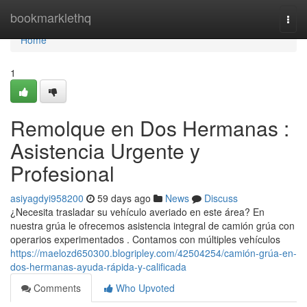
Home
bookmarklethq
Togg
navi
Home
1
Remolque en Dos Hermanas :
Asistencia Urgente y
Profesional
asiyagdyi958200
59 days ago
News
Discuss
¿Necesita trasladar su vehículo averiado en este área? En
nuestra grúa le ofrecemos asistencia integral de camión grúa con
operarios experimentados . Contamos con múltiples vehículos
https://maelozd650300.blogripley.com/42504254/camión-grúa-en-
dos-hermanas-ayuda-rápida-y-calificada
Comments
Who Upvoted