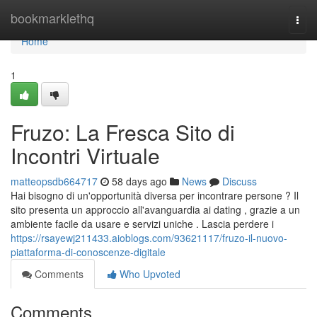
Home
bookmarklethq
Togg
navi
Home
1
Fruzo: La Fresca Sito di
Incontri Virtuale
matteopsdb664717
58 days ago
News
Discuss
Hai bisogno di un'opportunità diversa per incontrare persone ? Il
sito presenta un approccio all'avanguardia ai dating , grazie a un
ambiente facile da usare e servizi uniche . Lascia perdere i
https://rsayewj211433.aioblogs.com/93621117/fruzo-il-nuovo-
piattaforma-di-conoscenze-digitale
Comments
Who Upvoted
Comments