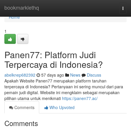
Home
bookmarklethq
Togg
navi
Home
1
Panen77: Platform Judi
Terpercaya di Indonesia?
abelknep682392
57 days ago
News
Discuss
Apakah Website Panen77 merupakan platform taruhan
terpercaya di Indonesia? Pertanyaan ini sering muncul dari para
pemain judi digital. Website ini mengklaim sebagai merupakan
pilihan utama untuk menikmati
https://panen77.ac/
Comments
Who Upvoted
Comments