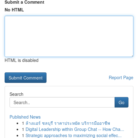
Submit a Comment
No HTML
HTML is disabled
Report Page
Search
Go
Published News
1
ล้างแอร์ ชลบุรี ราคาประหยัด บริการมืออาชีพ
1
Digital Leadership within Group Chat -- How Cha...
1
Strategic approaches to maximizing social effec...