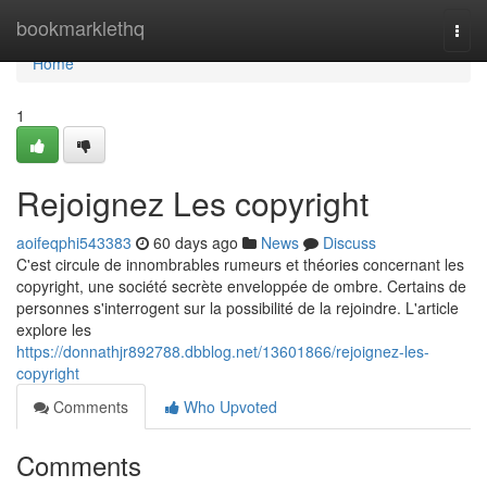
Home
bookmarklethq
Togg
navi
Home
1
Rejoignez Les copyright
aoifeqphi543383
60 days ago
News
Discuss
C'est circule de innombrables rumeurs et théories concernant les
copyright, une société secrète enveloppée de ombre. Certains de
personnes s'interrogent sur la possibilité de la rejoindre. L'article
explore les
https://donnathjr892788.dbblog.net/13601866/rejoignez-les-
copyright
Comments
Who Upvoted
Comments