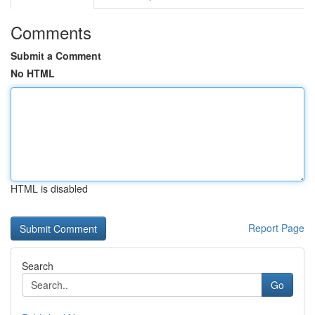
Comments
Submit a Comment
No HTML
HTML is disabled
Report Page
Search
Go