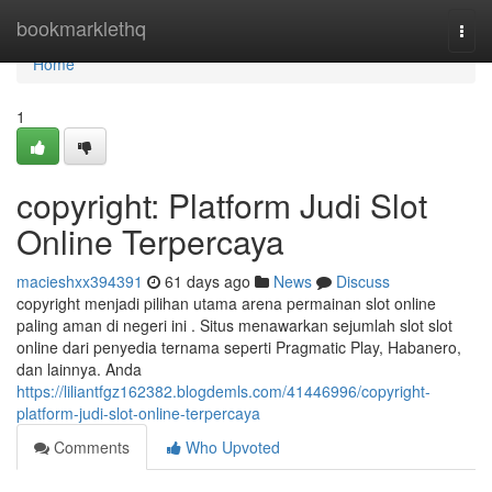
Home
bookmarklethq
Togg
navi
Home
1
copyright: Platform Judi Slot
Online Terpercaya
macieshxx394391
61 days ago
News
Discuss
copyright menjadi pilihan utama arena permainan slot online
paling aman di negeri ini . Situs menawarkan sejumlah slot slot
online dari penyedia ternama seperti Pragmatic Play, Habanero,
dan lainnya. Anda
https://liliantfgz162382.blogdemls.com/41446996/copyright-
platform-judi-slot-online-terpercaya
Comments
Who Upvoted