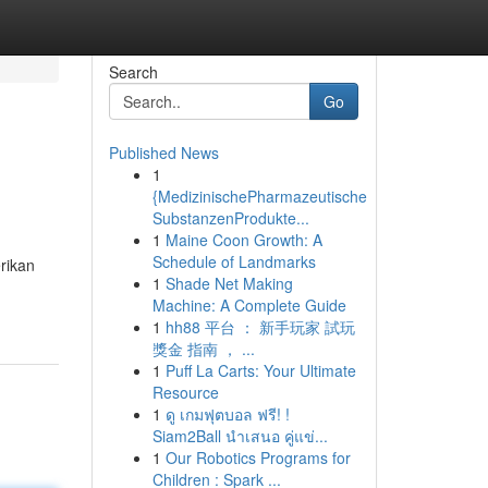
Search
Go
Published News
1
{MedizinischePharmazeutische
SubstanzenProdukte...
1
Maine Coon Growth: A
Schedule of Landmarks
rikan
1
Shade Net Making
Machine: A Complete Guide
1
hh88 平台 ： 新手玩家 試玩
獎金 指南 ， ...
1
Puff La Carts: Your Ultimate
Resource
1
ดู เกมฟุตบอล ฟรี! !
Siam2Ball นำเสนอ คู่แข่...
1
Our Robotics Programs for
Children : Spark ...