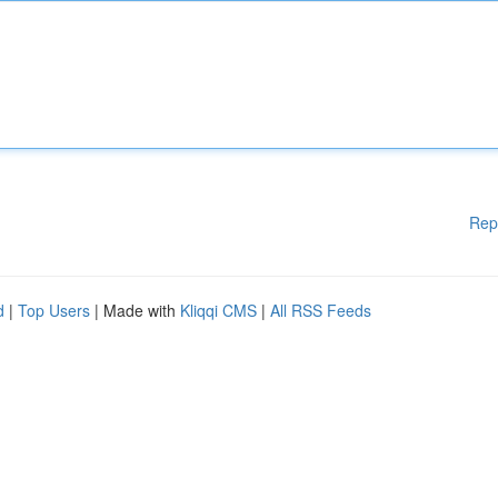
Rep
d
|
Top Users
| Made with
Kliqqi CMS
|
All RSS Feeds