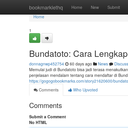
Home
bookmarklethq
Home
New
Submit
Home
1
Bundatoto: Cara Lengkap
donnagnwp452754
60 days ago
News
Discus
Memulai judi di Bundatoto bisa jadi terasa menakutk
penjelasan mendalam tentang cara mendaftar di Bund
https://gogogobookmarks.com/story21620600/bundato
Comments
Who Upvoted
Comments
Submit a Comment
No HTML