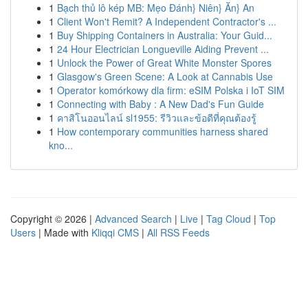
1
Bạch thủ lô kép MB: Mẹo Đánh} Niên} Ăn} An
1
Client Won't Remit? A Independent Contractor's ...
1
Buy Shipping Containers in Australia: Your Guid...
1
24 Hour Electrician Longueville Aiding Prevent ...
1
Unlock the Power of Great White Monster Spores
1
Glasgow's Green Scene: A Look at Cannabis Use
1
Operator komórkowy dla firm: eSIM Polska i IoT SIM
1
Connecting with Baby : A New Dad's Fun Guide
1
คาสิโนออนไลน์ sl1955: รีวิวและข้อดีที่คุณต้องรู้
1
How contemporary communities harness shared
kno...
Copyright © 2026 |
Advanced Search
|
Live
|
Tag Cloud
|
Top
Users
| Made with
Kliqqi CMS
|
All RSS Feeds