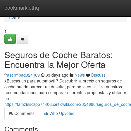
Home
bookmarklethq
Home
1
Seguros de Coche Baratos:
Encuentra la Mejor Oferta
frasermpaq324469
63 days ago
News
Discuss
¿Buscas un para automóvil ? Descubrir la precio en seguros de
coche puede parecer un desafío, pero no lo es. Utiliza nuestros
recomendaciones para comparar diferentes propuestas y obtener
un
https://tamzinsczp574406.celticwiki.com/2354690/seguros_de_coch
Comments
Who Upvoted
Comments