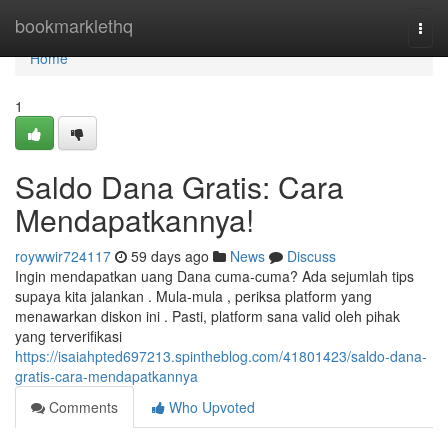
Home
bookmarklethq
Togg
navi
Home
1
Saldo Dana Gratis: Cara
Mendapatkannya!
roywwir724117
59 days ago
News
Discuss
Ingin mendapatkan uang Dana cuma-cuma? Ada sejumlah tips
supaya kita jalankan . Mula-mula , periksa platform yang
menawarkan diskon ini . Pasti, platform sana valid oleh pihak
yang terverifikasi
https://isaiahpted697213.spintheblog.com/41801423/saldo-dana-
gratis-cara-mendapatkannya
Comments
Who Upvoted