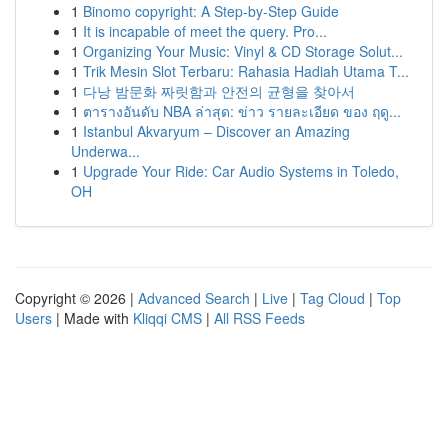
1
Binomo copyright: A Step-by-Step Guide
1
It is incapable of meet the query. Pro...
1
Organizing Your Music: Vinyl & CD Storage Solut...
1
Trik Mesin Slot Terbaru: Rahasia Hadiah Utama T...
1
다낭 밤문화 짜릿함과 안전의 균형을 찾아서
1
ตารางอันดับ NBA ล่าสุด: ข่าว รายละเอียด ของ ฤดู...
1
Istanbul Akvaryum – Discover an Amazing
Underwa...
1
Upgrade Your Ride: Car Audio Systems in Toledo,
OH
Copyright © 2026 |
Advanced Search
|
Live
|
Tag Cloud
|
Top
Users
| Made with
Kliqqi CMS
|
All RSS Feeds