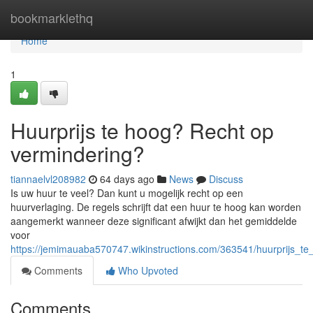
Home
bookmarklethq
Home
1
Huurprijs te hoog? Recht op
vermindering?
tiannaelvl208982
64 days ago
News
Discuss
Is uw huur te veel? Dan kunt u mogelijk recht op een
huurverlaging. De regels schrijft dat een huur te hoog kan worden
aangemerkt wanneer deze significant afwijkt dan het gemiddelde
voor
https://jemimauaba570747.wikinstructions.com/363541/huurprijs_t
Comments
Who Upvoted
Comments