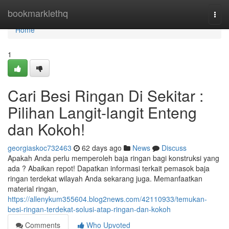
Home
bookmarklethq
Togg
navi
Home
1
Cari Besi Ringan Di Sekitar :
Pilihan Langit-langit Enteng
dan Kokoh!
georgiaskoc732463
62 days ago
News
Discuss
Apakah Anda perlu memperoleh baja ringan bagi konstruksi yang
ada ? Abaikan repot! Dapatkan informasi terkait pemasok baja
ringan terdekat wilayah Anda sekarang juga. Memanfaatkan
material ringan,
https://allenykum355604.blog2news.com/42110933/temukan-
besi-ringan-terdekat-solusi-atap-ringan-dan-kokoh
Comments
Who Upvoted