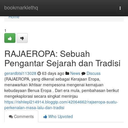
Home
bookmarklethq
Togg
navi
Home
1
RAJAEROPA: Sebuah
Pengantar Sejarah dan Tradisi
gerardbtsl113028
63 days ago
News
Discuss
{RAJAEROPA, yang dikenal sebagai Kerajaan Eropa,
menawarkan ikhtisar mempesona mengenai kemajuan
kebudayaan Benua Eropa . Dari era mula, pembahasan berikut
mengeksplorasi secara singkat meninjau
https://rishiiepl214914.bloggip.com/42064662/rajaeropa-suatu-
perkenalan-masa-lalu-dan-tradisi
Comments
Who Upvoted