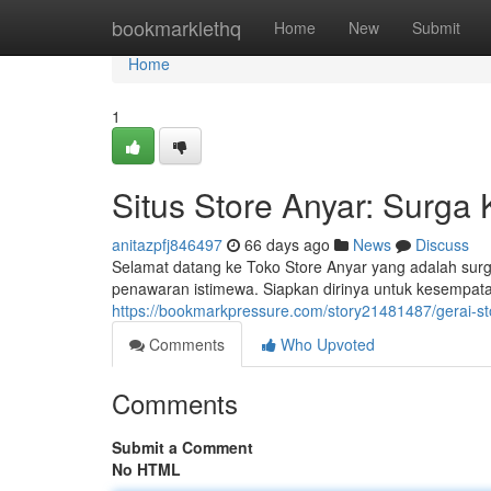
Home
bookmarklethq
Home
New
Submit
Home
1
Situs Store Anyar: Surga
anitazpfj846497
66 days ago
News
Discuss
Selamat datang ke Toko Store Anyar yang adalah sur
penawaran istimewa. Siapkan dirinya untuk kesempat
https://bookmarkpressure.com/story21481487/gerai-st
Comments
Who Upvoted
Comments
Submit a Comment
No HTML