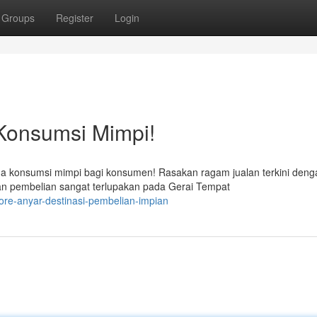
Groups
Register
Login
 Konsumsi Mimpi!
ga konsumsi mimpi bagi konsumen! Rasakan ragam jualan terkini deng
an pembelian sangat terlupakan pada Gerai Tempat
ore-anyar-destinasi-pembelian-impian