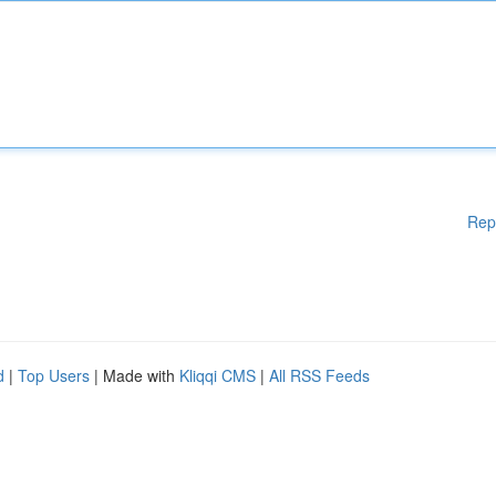
Rep
d
|
Top Users
| Made with
Kliqqi CMS
|
All RSS Feeds