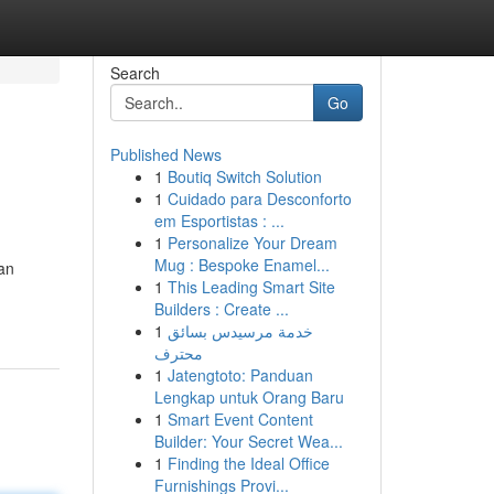
Search
Go
Published News
1
Boutiq Switch Solution
1
Cuidado para Desconforto
em Esportistas : ...
1
Personalize Your Dream
Mug : Bespoke Enamel...
an
1
This Leading Smart Site
Builders : Create ...
1
خدمة مرسيدس بسائق
محترف
1
Jatengtoto: Panduan
Lengkap untuk Orang Baru
1
Smart Event Content
Builder: Your Secret Wea...
1
Finding the Ideal Office
Furnishings Provi...