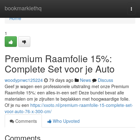
Home
bookmarklethq
Togg
navi
Home
1
Premium Raamfolie 15%:
Complete Set voor je Auto
woodypnwc125224
79 days ago
News
Discuss
Geef je wagen een professionele uitstraling met onze Premium
Raamfolie 15%: een alles-in-een set! Deze bundel bevat alle
materialen om je zijruiten te beplakken met hoogwaardige folie.
Of je nu een
https://xxoto.nl/premium-raamfolie-15-complete-set-
voor-auto-76-x-300-cm/
Comments
Who Upvoted
Comments