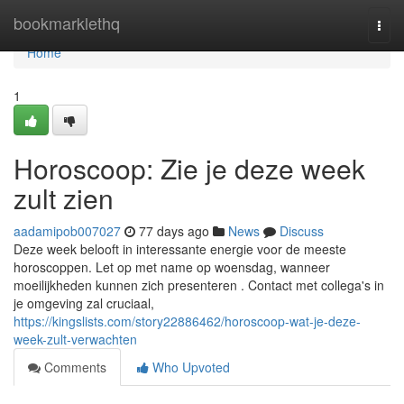
Home
bookmarklethq
Togg
navi
Home
1
Horoscoop: Zie je deze week
zult zien
aadamipob007027
77 days ago
News
Discuss
Deze week belooft in interessante energie voor de meeste
horoscoppen. Let op met name op woensdag, wanneer
moeilijkheden kunnen zich presenteren . Contact met collega's in
je omgeving zal cruciaal,
https://kingslists.com/story22886462/horoscoop-wat-je-deze-
week-zult-verwachten
Comments
Who Upvoted