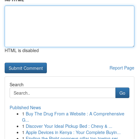
HTML is disabled
Report Page
Search
Go
Published News
1
Buy The Drug From a Website : A Comprehensive
G...
1
Discover Your Ideal Pickup Bed : Chevy & ...
1
Apple Devices in Kenya : Your Complete Buyin...
1
Finding the Right pompeys pillar top towing ser...