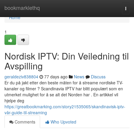
Home
bookmarklethq
Togg
navi
Home
1
Nordisk IPTV: Din Veiledning til
Avspilling
geraldeziv838804
77 days ago
News
Discuss
Er du på jakt etter den beste måten for å streame nordiske TV-
kanaler og filmer ? Scandinavia IPTV har blitt populært som en
utmerket mulighet for å se alt det Norden har . En artikkel vil
hjelpe deg
https://greatbookmarking.com/story21535065/skandinavisk-iptv-
vår-guide-til-streaming
Comments
Who Upvoted