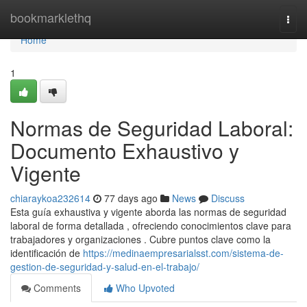
Home
bookmarklethq
Togg
navi
Home
1
Normas de Seguridad Laboral:
Documento Exhaustivo y
Vigente
chiaraykoa232614
77 days ago
News
Discuss
Esta guía exhaustiva y vigente aborda las normas de seguridad
laboral de forma detallada , ofreciendo conocimientos clave para
trabajadores y organizaciones . Cubre puntos clave como la
identificación de
https://medinaempresarialsst.com/sistema-de-
gestion-de-seguridad-y-salud-en-el-trabajo/
Comments
Who Upvoted