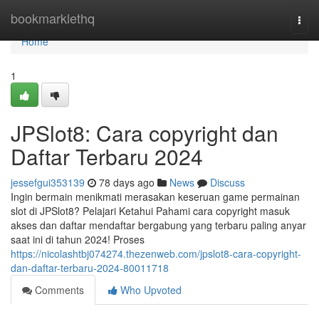
Home
bookmarklethq
Togg
navi
Home
1
JPSlot8: Cara copyright dan
Daftar Terbaru 2024
jessefgui353139
78 days ago
News
Discuss
Ingin bermain menikmati merasakan keseruan game permainan
slot di JPSlot8? Pelajari Ketahui Pahami cara copyright masuk
akses dan daftar mendaftar bergabung yang terbaru paling anyar
saat ini di tahun 2024! Proses
https://nicolashtbj074274.thezenweb.com/jpslot8-cara-copyright-
dan-daftar-terbaru-2024-80011718
Comments
Who Upvoted