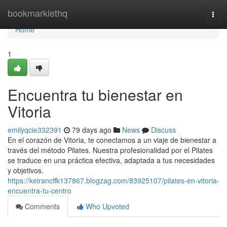
Home
bookmarklethq
Togg
navi
Home
1
Encuentra tu bienestar en
Vitoria
emilyqcie332391
79 days ago
News
Discuss
En el corazón de Vitoria, te conectamos a un viaje de bienestar a
través del método Pilates. Nuestra profesionalidad por el Pilates
se traduce en una práctica efectiva, adaptada a tus necesidades
y objetivos.
https://keirancffk137867.blogzag.com/83925107/pilates-en-vitoria-
encuentra-tu-centro
Comments
Who Upvoted