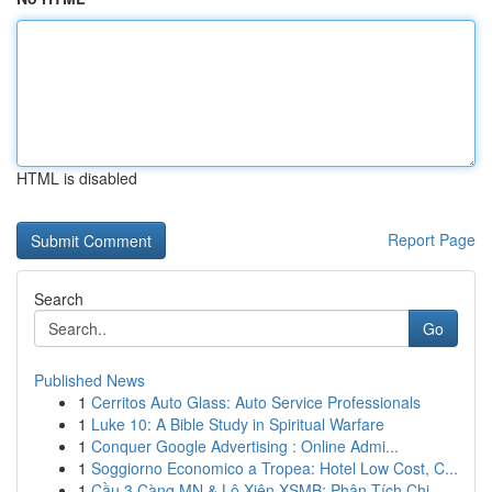
HTML is disabled
Report Page
Search
Go
Published News
1
Cerritos Auto Glass: Auto Service Professionals
1
Luke 10: A Bible Study in Spiritual Warfare
1
Conquer Google Advertising : Online Admi...
1
Soggiorno Economico a Tropea: Hotel Low Cost, C...
1
Cầu 3 Càng MN & Lô Xiên XSMB: Phân Tích Chi