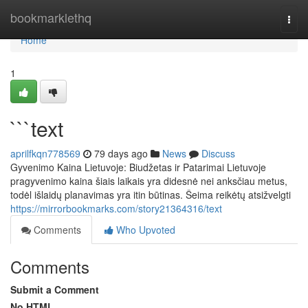
Home
bookmarklethq
Togg
navi
Home
1
```text
aprilfkqn778569
79 days ago
News
Discuss
Gyvenimo Kaina Lietuvoje: Biudžetas ir Patarimai Lietuvoje
pragyvenimo kaina šiais laikais yra didesnė nei anksčiau metus,
todėl išlaidų planavimas yra itin būtinas. Šeima reikėtų atsižvelgti
https://mirrorbookmarks.com/story21364316/text
Comments
Who Upvoted
Comments
Submit a Comment
No HTML