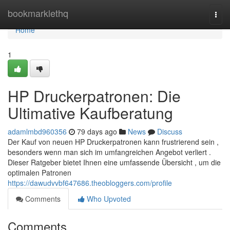
Home
bookmarklethq
Togg
navi
Home
1
HP Druckerpatronen: Die
Ultimative Kaufberatung
adamlmbd960356
79 days ago
News
Discuss
Der Kauf von neuen HP Druckerpatronen kann frustrierend sein ,
besonders wenn man sich im umfangreichen Angebot verliert .
Dieser Ratgeber bietet Ihnen eine umfassende Übersicht , um die
optimalen Patronen
https://dawudvvbf647686.theobloggers.com/profile
Comments
Who Upvoted
Comments