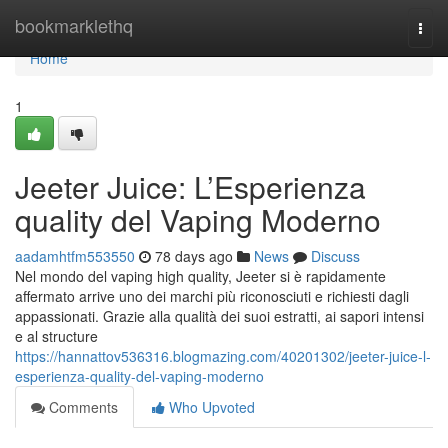
Home
bookmarklethq
Togg
navi
Home
1
Jeeter Juice: L’Esperienza
quality del Vaping Moderno
aadamhtfm553550
78 days ago
News
Discuss
Nel mondo del vaping high quality, Jeeter si è rapidamente
affermato arrive uno dei marchi più riconosciuti e richiesti dagli
appassionati. Grazie alla qualità dei suoi estratti, ai sapori intensi
e al structure
https://hannattov536316.blogmazing.com/40201302/jeeter-juice-l-
esperienza-quality-del-vaping-moderno
Comments
Who Upvoted